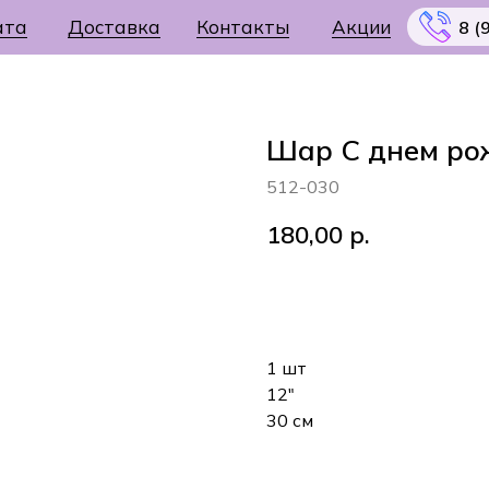
ата
Доставка
Контакты
Акции
8 (
Шар С днем рож
512-030
Меню
180,00
р.
В корзину
1 шт
12"
30 см