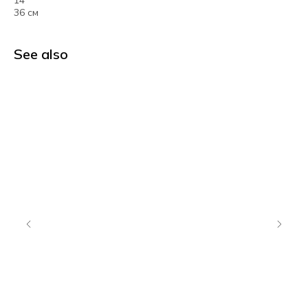
14"
36 см
See also