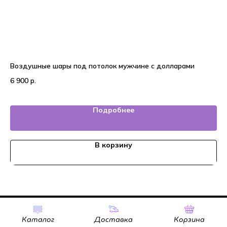
Воздушные шары под потолок мужчине с долларами
25
6 900
р.
6 
Подробнее
В корзину
Tilda
Made on
Каталог
Доставка
Корзина