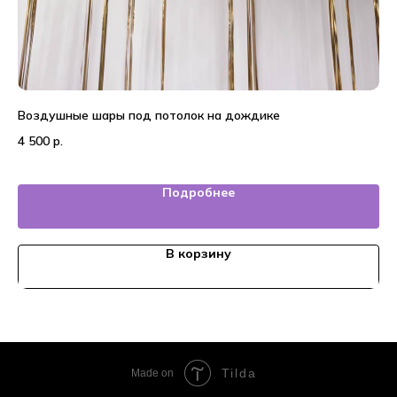
Воздушные шары под потолок на дождике
На
4 500
р.
7 
Подробнее
В корзину
Tilda
Made on