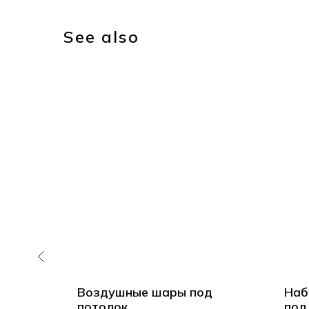
See also
ных
Воздушные шары под
Наб
потолок
потолок
под