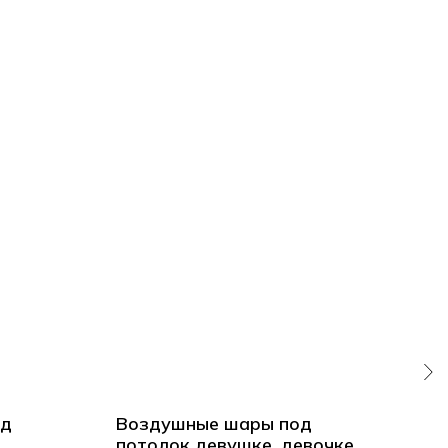
од
Воздушные шары под
На
потолок девушке, девочке
под