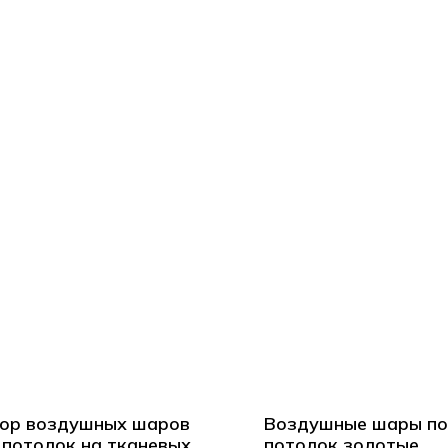
ор воздушных шаров
Воздушные шары п
 потолок на тканевых
потолок золотые