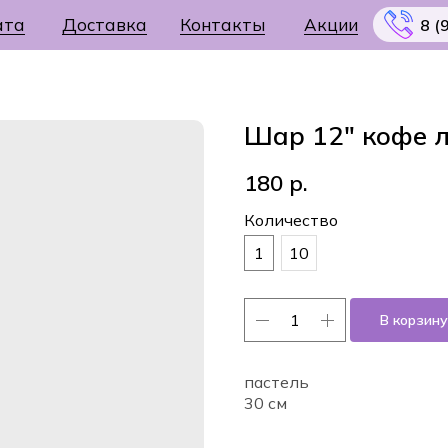
ата
Доставка
Контакты
Акции
8 (
Шар 12" кофе 
180
р.
Меню
Количество
1
10
В корзину
пастель
30 см