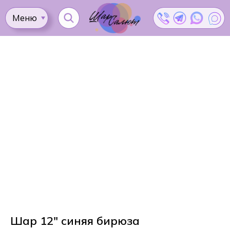
Меню
Ката
Доставка
Как
Контакты
Оплата
сделать
Акции
заказ?
Шар 12" синяя бирюза