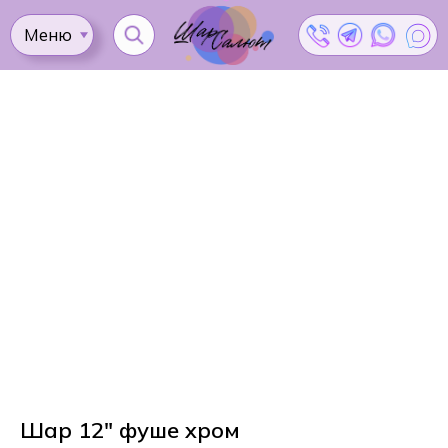
Меню
Ката
Доставка
Как
Контакты
Оплата
сделать
Акции
заказ?
Шар 12" фуше хром