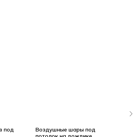
в под
Воздушные шары под
Во
потолок на дождике
пот