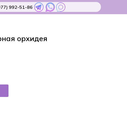
977) 992-51-86
рная орхидея