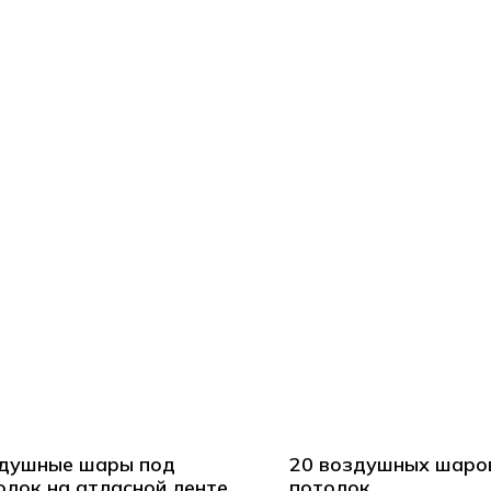
душные шары под
20 воздушных шаро
олок на атласной ленте
потолок