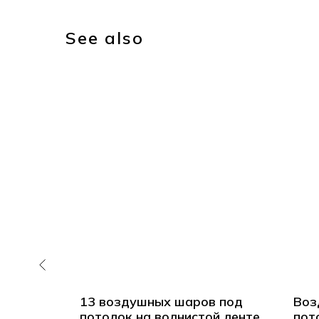
See also
 с
13 воздушных шаров под
Воз
потолок на волнистой ленте
пот