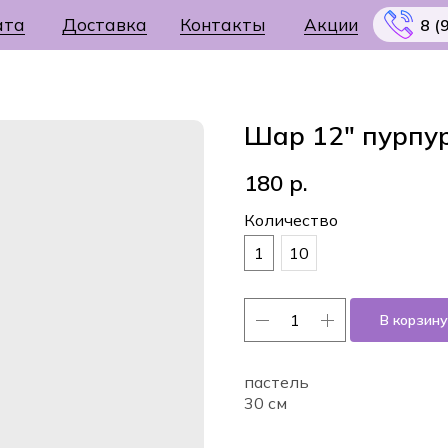
ата
Доставка
Контакты
Акции
8 (
Шар 12" пурпу
180
р.
Меню
Количество
1
10
В корзину
пастель
30 см