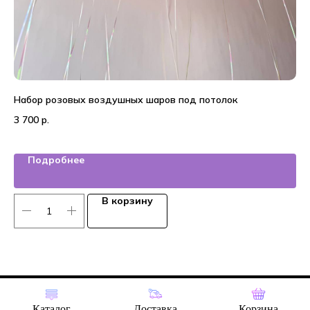
Набор розовых воздушных шаров под потолок
20
3 700
р.
4 
Подробнее
В корзину
Tilda
Made on
Каталог
Доставка
Корзина