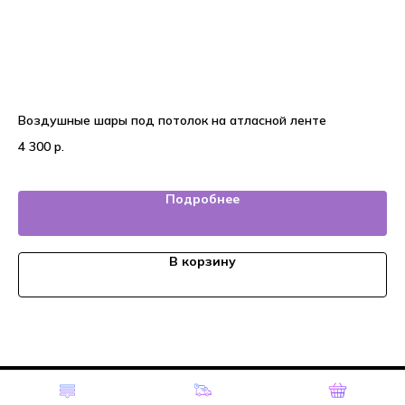
Воздушные шары под потолок на атласной ленте
На
ба
4 300
р.
4 
Подробнее
В корзину
Tilda
Made on