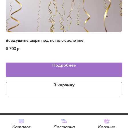
Воздушные шары под потолок золотые
25
6 700
р.
6 
Подробнее
В корзину
Tilda
Made on
Каталог
Доставка
Корзина