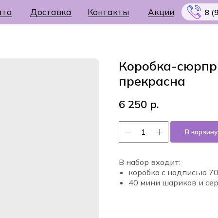
ата
Доставка
Контакты
Акции
8 (
Коробка-сюрпри
прекрасна
Меню
6 250
р.
В корзину
В набор входит:
коробка с надписью 7
40 мини шариков и се