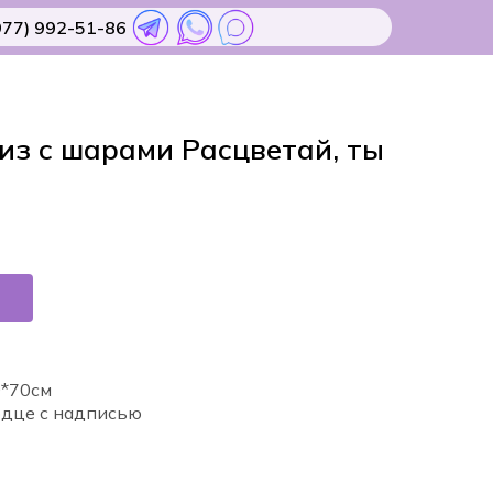
977) 992-51-86
з с шарами Расцветай, ты
0*70см
рдце с надписью