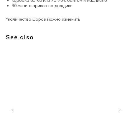
коробка 60*60 или 70*70 с бантом и надписью
30 мини-шариков на дождике
*количество шаров можно изменить
See also