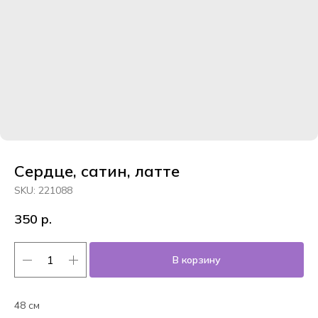
Сердце, сатин, латте
SKU:
221088
350
р.
В корзину
48 см