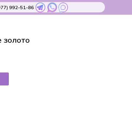
977) 992-51-86
е золото