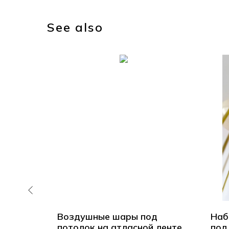
See also
д
Воздушные шары под
Наб
й ленте
потолок на атласной ленте
под