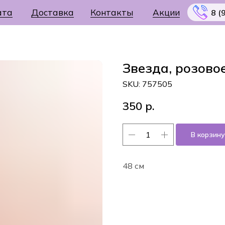
ата
Доставка
Контакты
Акции
8 (
Звезда, розово
SKU:
757505
Меню
350
р.
В корзину
48 см