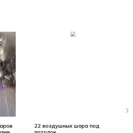
аров
22 воздушных шара под
Во
цами
потолок
пот