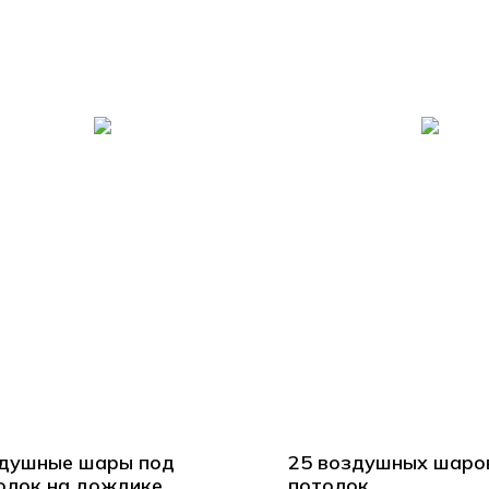
душные шары под
25 воздушных шаро
олок на дождике
потолок