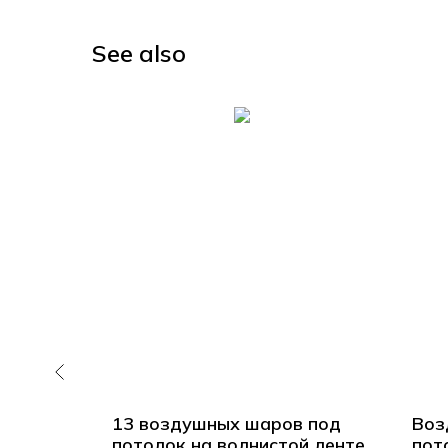
See also
д
13 воздушных шаров под
Воз
потолок на волнистой ленте
пот