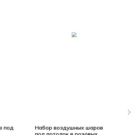
в под
Набор воздушных шаров
30 
под потолок в розовых