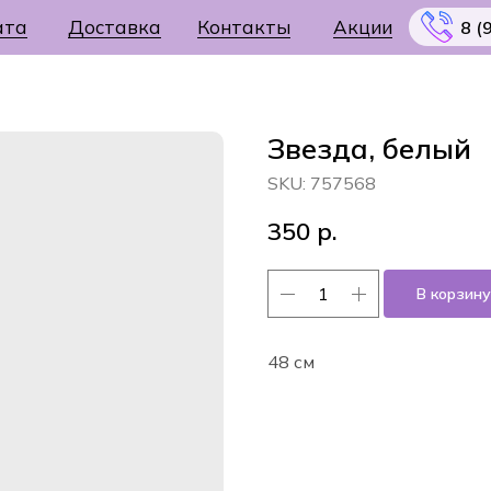
ата
Доставка
Контакты
Акции
8 (
Звезда, белый
SKU:
757568
Меню
350
р.
В корзину
48 см