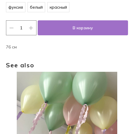
фуксия
белый
красный
В корзину
76 см
See also