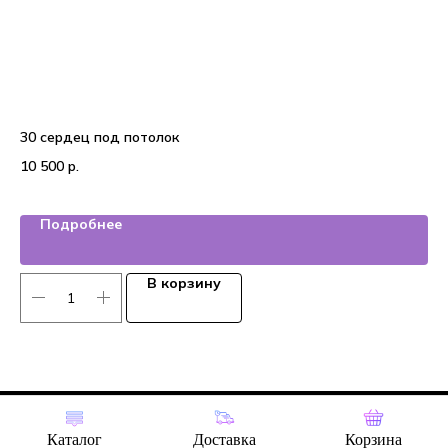
30 сердец под потолок
20
10 500
р.
4 
Подробнее
В корзину
Tilda
Made on
Каталог
Доставка
Корзина