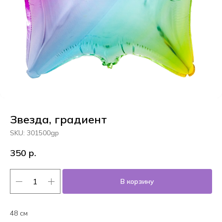
Звезда, градиент
SKU:
301500gp
350
р.
В корзину
48 см