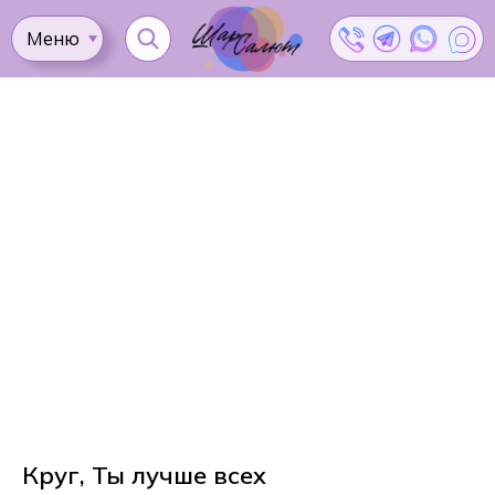
Меню
Ката
Доставка
Как
Контакты
Оплата
сделать
Акции
заказ?
Круг, Ты лучше всех