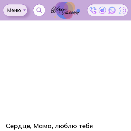
Меню
Ката
Доставка
Как
Контакты
Оплата
сделать
Акции
заказ?
Сердце, Мама, люблю тебя