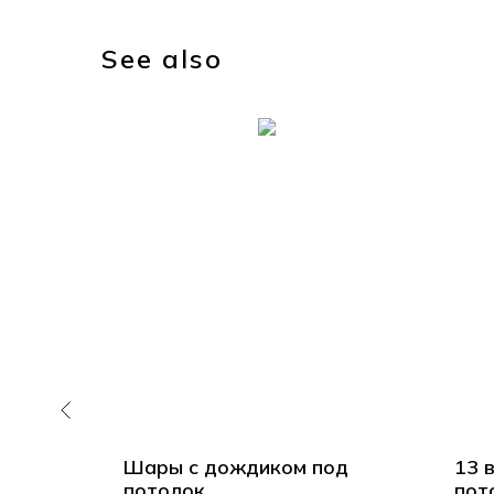
See also
д
Шары с дождиком под
13 
евочке
потолок
пот