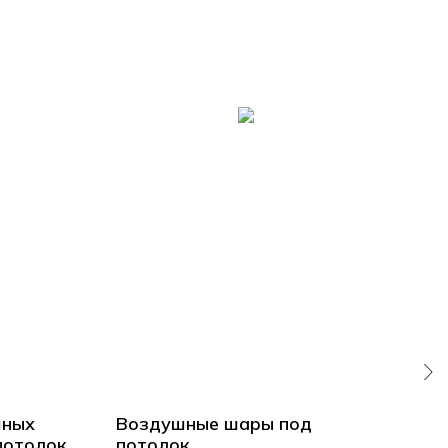
шных
Воздушные шары под
Во
потолок
потолок
пот