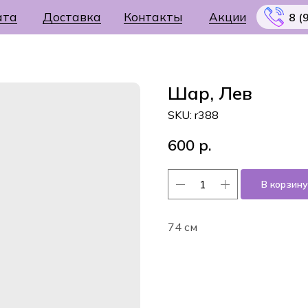
ата
Доставка
Контакты
Акции
8 (
Шар, Лев
SKU:
r388
Меню
600
р.
В корзину
74 см