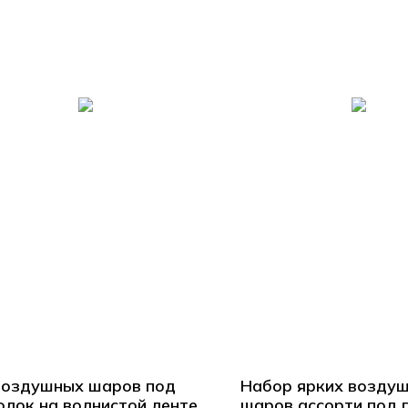
воздушных шаров под
Набор ярких возду
олок на волнистой ленте
шаров ассорти под 