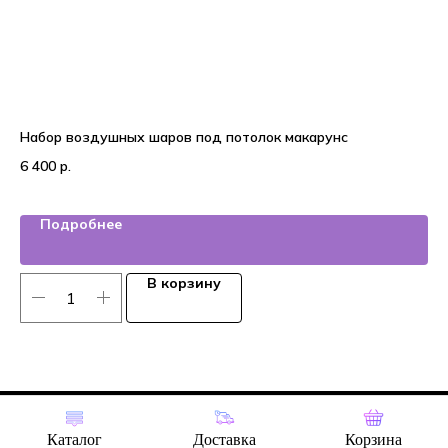
Набор воздушных шаров под потолок макарунс
На
6 400
р.
4 
Подробнее
В корзину
Tilda
Made on
Каталог
Доставка
Корзина