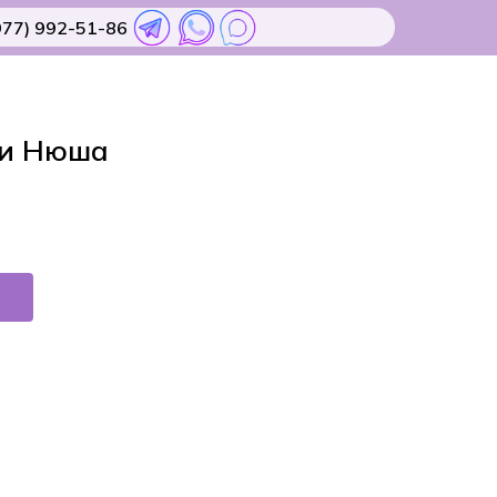
977) 992-51-86
и Нюша