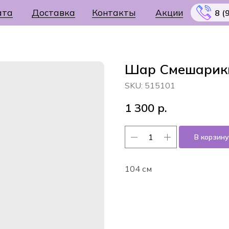
ата
Доставка
Контакты
Акции
8 (
Шар Смешарик
SKU:
515101
Меню
1 300
р.
В корзину
104 см