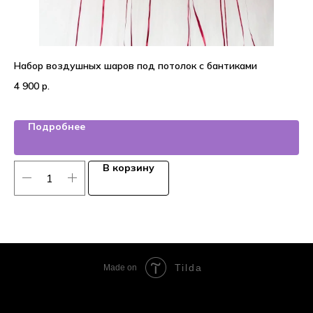
Набор воздушных шаров под потолок с бантиками
25
4 900
р.
6 
Подробнее
В корзину
Tilda
Made on