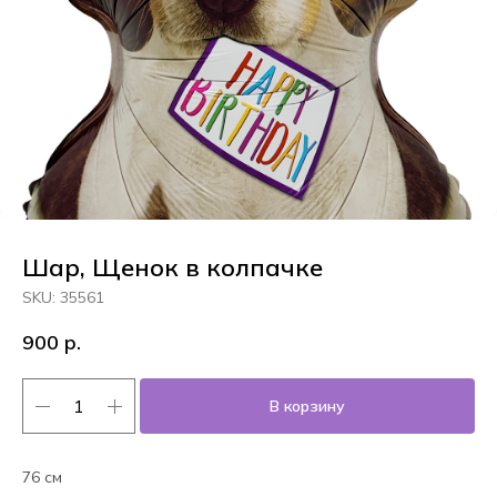
Шар, Щенок в колпачке
SKU:
35561
900
р.
В корзину
76 см