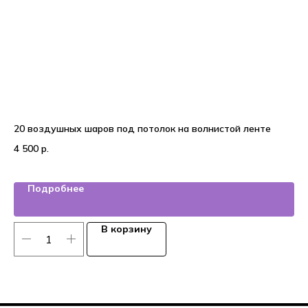
20 воздушных шаров под потолок на волнистой ленте
На
4 500
р.
3 
Подробнее
В корзину