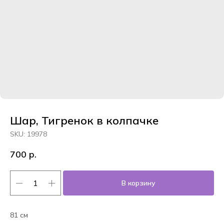
Шар, Тигренок в колпачке
SKU:
19978
700
р.
В корзину
81 см