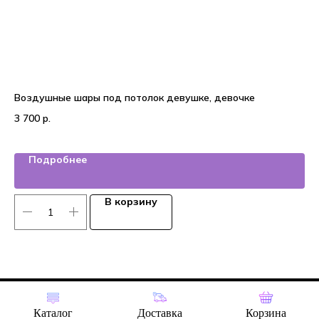
Воздушные шары под потолок девушке, девочке
На
3 700
р.
3 
Подробнее
В корзину
Tilda
Made on
Каталог
Доставка
Корзина