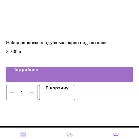
Набор розовых воздушных шаров под потолок
На
де
3 700
р.
2 
Подробнее
В корзину
Tilda
Made on