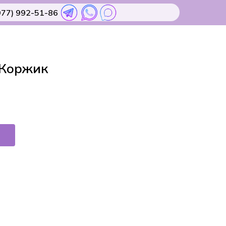
977) 992-51-86
 Коржик