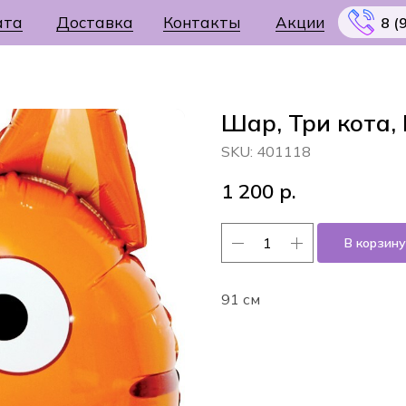
ата
Доставка
Контакты
Акции
8 (
Шар, Три кота,
SKU:
401118
Меню
1 200
р.
В корзину
91 см