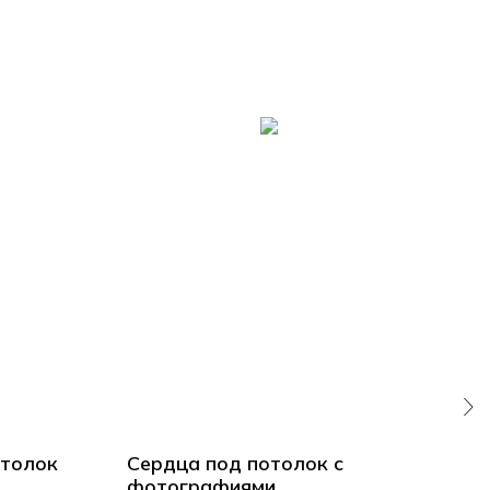
отолок
Сердца под потолок с
Наб
фотографиями
лен