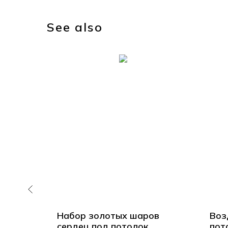
See also
ных
Набор золотых шаров
Воз
потолок
сердец под потолок
пот