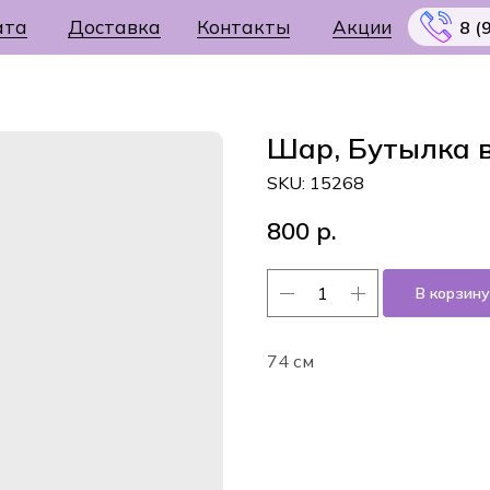
ата
Доставка
Контакты
Акции
8 (
Шар, Бутылка 
SKU:
15268
Меню
800
р.
В корзину
74 см