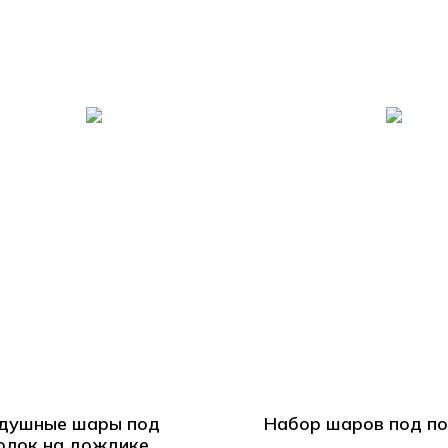
душные шары под
Набор шаров под п
олок на дождике