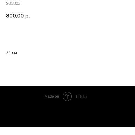
901803
800,00
р.
В корзину
74 см
Tilda
Made on