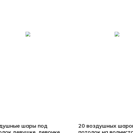
душные шары под
20 воздушных шаро
олок девушке, девочке
потолок на волнист