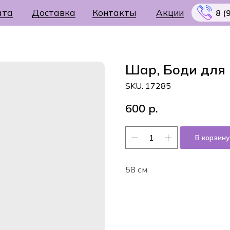
ата
Доставка
Контакты
Акции
8 (
Шар, Боди для
SKU:
17285
Меню
600
р.
В корзину
58 см