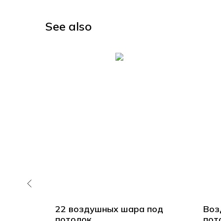
See also
аров
22 воздушных шара под
Воз
е с
потолок
пот