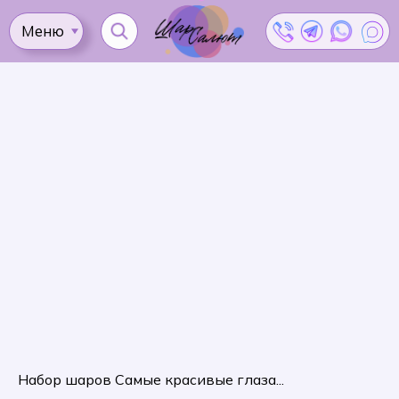
Меню
Ката
Доставка
Как
Контакты
Оплата
сделать
Акции
заказ?
Набор шаров Самые красивые глаза...