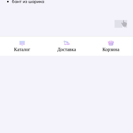
бант из шарика
Каталог
Доставка
Корзина
Вау открытка из шаров
Вау открытка С Днем М
девушке Самой лучшей!
3 000
р.