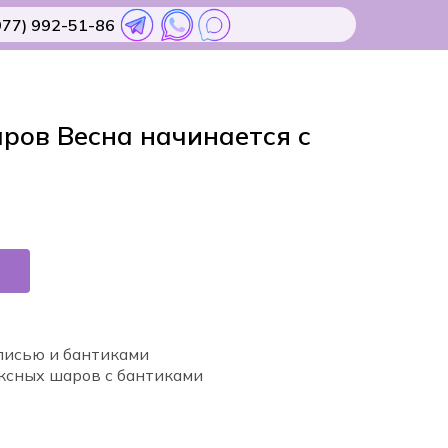
977) 992-51-86
ров Весна начинается с
писью и бантиками
ексных шаров с бантиками