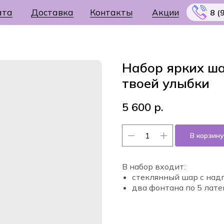
ата
Доставка
Контакты
Акции
8 (
Набор ярких ша
твоей улыбки
Меню
5 600
р.
В корзину
В набор входит:
стеклянный шар с над
два фонтана по 5 лат