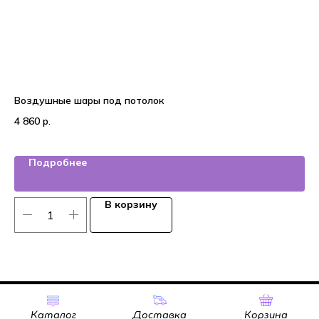
Воздушные шары под потолок
Во
4 860
р.
4 
Подробнее
В корзину
Tilda
Made on
Каталог
Доставка
Корзина