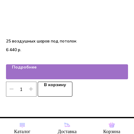
25 воздушных шаров под потолок
На
6 440
р.
3 
Подробнее
В корзину
Tilda
Made on
Каталог
Доставка
Корзина