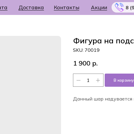
ата
Доставка
Контакты
Акции
8 (
Фигура на подс
SKU:
70019
Меню
1 900
р.
В корзину
Данный шар надувается 