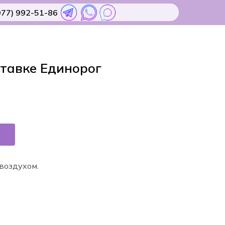
977) 992-51-86
тавке Единорог
воздухом.