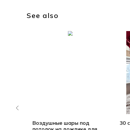
See also
аров
Воздушные шары под
30 
евых
потолок на дождике для