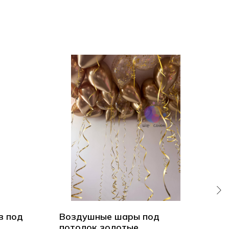
в под
Воздушные шары под
На
потолок золотые
под