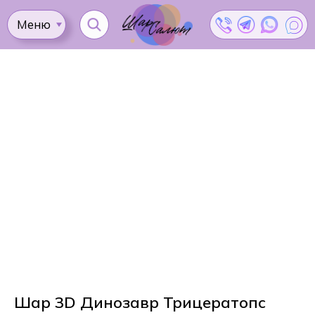
Меню
Ката
Доставка
Как
Контакты
Оплата
сделать
Акции
заказ?
Шар 3D Динозавр Трицератопс