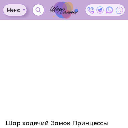
Меню
Ката
Доставка
Как
Контакты
Оплата
сделать
Акции
заказ?
Шар ходячий Замок Принцессы