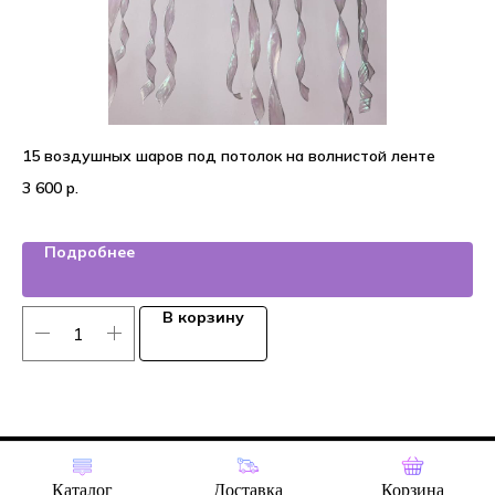
15 воздушных шаров под потолок на волнистой ленте
На
3 600
р.
4 
Подробнее
В корзину
Tilda
Made on
Каталог
Доставка
Корзина