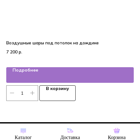
Воздушные шары под потолок на дождике
Во
7 200
р.
2 
Подробнее
В корзину
Tilda
Made on
Каталог
Доставка
Корзина