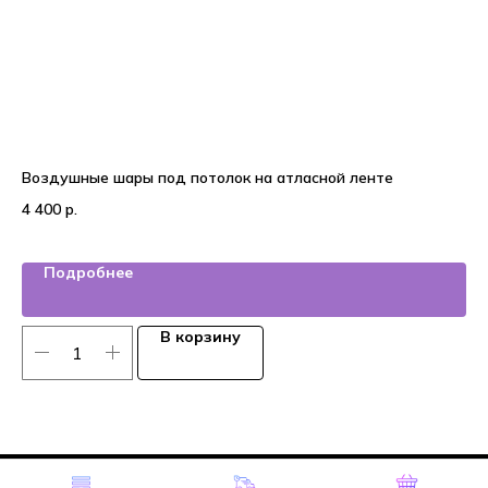
Воздушные шары под потолок на атласной ленте
На
4 400
р.
2 
Подробнее
В корзину