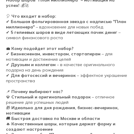
Набор шаров "План миллионера" – мотивация на
успех!
💰🚀
🎈
Что входит в набор:
✔
Большая фольгированная звезда с надписью "План
миллионера"
– вдохновение для новых побед
✔
5 гелиевых шаров в виде летающих пачек денег
–
символ финансового роста
💼
Кому подойдет этот набор?
✔
Бизнесменам, инвесторам, стартаперам
– для
мотивации и достижения целей
✔
Друзьям и коллегам
– в качестве оригинального
подарка на день рождения
✔
Для фотосессий и вечеринок
– эффектное украшение
пространства
📌
Почему выбирают нас?
💎
Стильный и оригинальный подарок
– отличное
решение для успешных людей
🎁
Идеально для дня рождения, бизнес-вечеринок,
мотивации
🚚
Быстрая доставка по Москве и области
🔥
Качественные шары, которые держат форму и
создают настроение