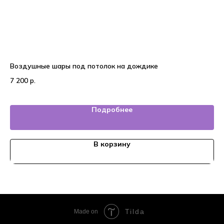
Воздушные шары под потолок на дождике
Во
7 200
р.
4 
Подробнее
В корзину
Tilda
Made on