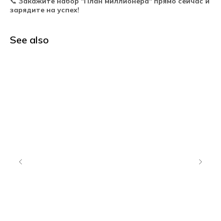
📞
Закажите набор "План миллионера" прямо сейчас и
зарядите на успех!
See also