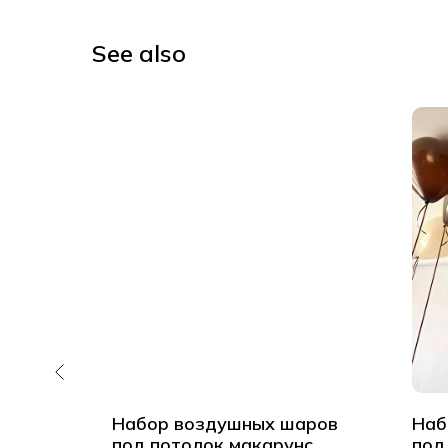
See also
д
Набор воздушных шаров
Наб
 для
под потолок макарунс
под