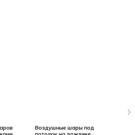
аров
Воздушные шары под
25 
иками
потолок на дождике
пот