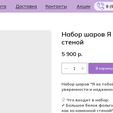
ата
Доставка
Контакты
Акции
8 (
Набор шаров Я 
стеной
Меню
5 900
р.
В корзину
Набор шаров "Я за тобой
уверенности и надежно
🎈
Что входит в набор:
✔
Большое белое фольги
как за каменной стеной!