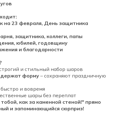
ругов
ходит:
к на 23 февраля, День защитника
арня, защитника, коллеги, папы
дения, юбилей, годовщину
ажения и благодарности
?
строгий и стильный набор шаров
 держат форму
– сохраняют праздничную
 быстро и вовремя
чественные шары без переплат
тобой, как за каменной стеной!" прямо
ьный и запоминающийся сюрприз!