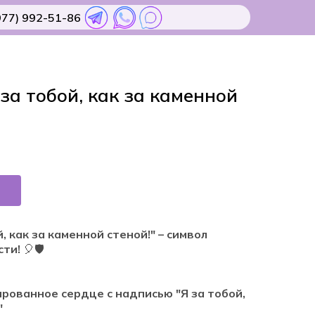
977) 992-51-86
за тобой, как за каменной
, как за каменной стеной!" – символ
сти!
🎈🛡
рованное сердце с надписью "Я за тобой,
"