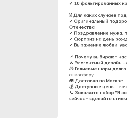
✔
10 фольгированных к
🎖
Для каких случаев под
✔
Оригинальный подаро
Отечества
✔
Поздравление мужа, п
✔
Сюрприз на день рож
✔
Выражение любви, ув
📌
Почему выбирают нас
🔥
Элегантный дизайн
– 
🎁
Гелиевые шары долго
атмосферу
🚚
Доставка по Москве
–
💰
Доступные цены
– ка
📞
Закажите набор "Я за 
сейчас – сделайте стил