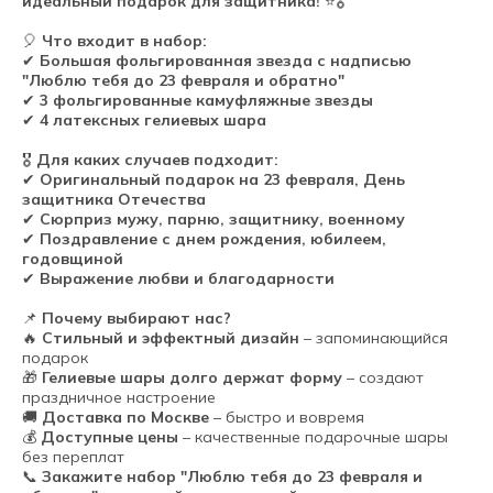
идеальный подарок для защитника!
⭐🎖
🎈
Что входит в набор:
✔
Большая фольгированная звезда с надписью
"Люблю тебя до 23 февраля и обратно"
✔
3 фольгированные камуфляжные звезды
✔
4 латексных гелиевых шара
🎖
Для каких случаев подходит:
✔
Оригинальный подарок на 23 февраля, День
защитника Отечества
✔
Сюрприз мужу, парню, защитнику, военному
✔
Поздравление с днем рождения, юбилеем,
годовщиной
✔
Выражение любви и благодарности
📌
Почему выбирают нас?
🔥
Стильный и эффектный дизайн
– запоминающийся
подарок
🎁
Гелиевые шары долго держат форму
– создают
праздничное настроение
🚚
Доставка по Москве
– быстро и вовремя
💰
Доступные цены
– качественные подарочные шары
без переплат
📞
Закажите набор "Люблю тебя до 23 февраля и