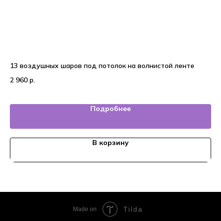
13 воздушных шаров под потолок на волнистой ленте
Во
2 960
р.
3 
Подробнее
В корзину
Tilda
Made on