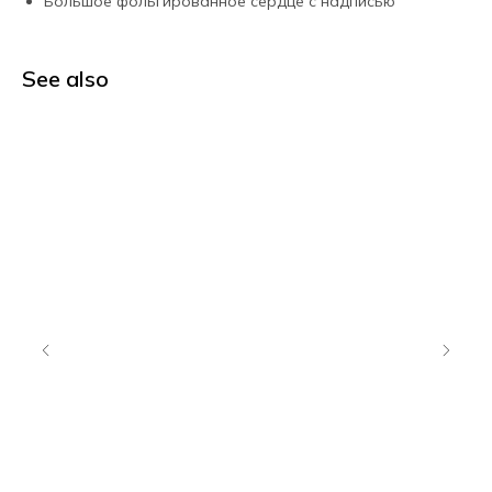
Большое фольгированное сердце с надписью
See also