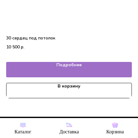
30 сердец под потолок
13
10 500
р.
2 
Подробнее
В корзину
Tilda
Made on
Каталог
Доставка
Корзина