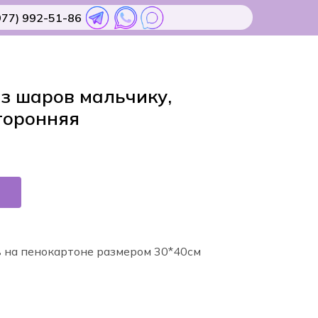
977) 992-51-86
з шаров мальчику,
торонняя
в на пенокартоне размером 30*40см