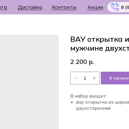
ата
Доставка
Контакты
Акции
8 (
ВАУ открытка и
мужчине двухс
Меню
2 200
р.
В корзину
В набор входит:
вау открытка из шаро
двухсторонняя